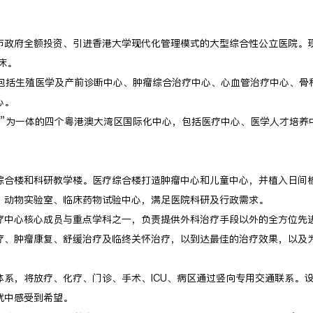
市政府全额投资、引进香港大学现代化管理模式的大型综合性公立医院。现
床。
，包括生殖医学及产前诊断中心、肿瘤综合治疗中心、心血管治疗中心、骨
心。
管”为一体的四个粤港澳大湾区国际化中心，包括医疗中心、医学人才培养
综合楼和科研教学楼。医疗综合楼打造肿瘤中心和儿童中心，并植入日间
、动物实验室、临床药物试验中心，满足医院科研及行政需求。
疗中心核心成员与重点学科之一，负责提供外科治疗手段以外的全方位先
疗、肿瘤康复、舒缓治疗及临终关怀治疗，以到达最佳的治疗效果，以及
体系，将放疗、化疗、门诊、手术、ICU、病区通过竖向专用交通联系。
扰中感受到希望。