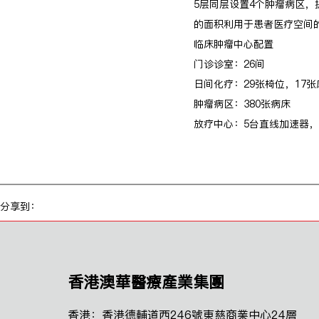
5层同层设置4个肿瘤病区
的面积利用于患者医疗空间
临床肿瘤中心配置
门诊诊室：26间
日间化疗：29张椅位，17张
肿瘤病区：380张病床
放疗中心：5台直线加速器，
分享到：
香港澳華醫療產業集團
香港：香港德輔道西246號東慈商業中心24層