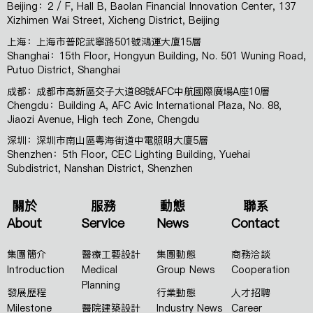
Beijing：2 / F, Hall B, Baolan Financial Innovation Center, 137
Xizhimen Wai Street, Xicheng District, Beijing
上海：上海市普陀武寧路501號鴻運大廈15層
Shanghai：15th Floor, Hongyun Building, No. 501 Wuning Road,
Putuo District, Shanghai
成都：成都市高新區交子大道88號AFC中航國際廣場A座10層
Chengdu：Building A, AFC Avic International Plaza, No. 88,
Jiaozi Avenue, High tech Zone, Chengdu
深圳：深圳市南山區粵海街道中電照明大廈5層
Shenzhen：5th Floor, CEC Lighting Building, Yuehai
Subdistrict, Nanshan District, Shenzhen
關於
服務
動態
聯系
About
Service
News
Contact
集團簡介
醫療工藝設計
集團動態
商務洽談
Introduction
Medical
Group News
Cooperation
Planning
發展歷程
行業動態
人才招聘
Milestone
醫院建築設計
Industry News
Career