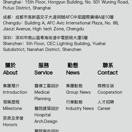
Shanghai：15th Floor, Hongyun Building, No. 501 Wuning Road,
Putuo District, Shanghai
成都：成都市高新區交子大道88號AFC中航國際廣場A座10層
Chengdu：Building A, AFC Avic International Plaza, No. 88,
Jiaozi Avenue, High tech Zone, Chengdu
深圳：深圳市南山區粵海街道中電照明大廈5層
Shenzhen：5th Floor, CEC Lighting Building, Yuehai
Subdistrict, Nanshan District, Shenzhen
關於
服務
動態
聯系
About
Service
News
Contact
集團簡介
醫療工藝設計
集團動態
商務洽談
Introduction
Medical
Group News
Cooperation
Planning
發展歷程
行業動態
人才招聘
Milestone
醫院建築設計
Industry News
Career
Hospital
资质及荣誉
Arch.Design
Honors
醫院室内設計